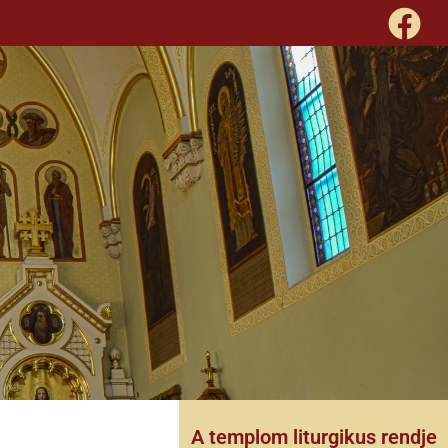
A templom liturgikus rendje