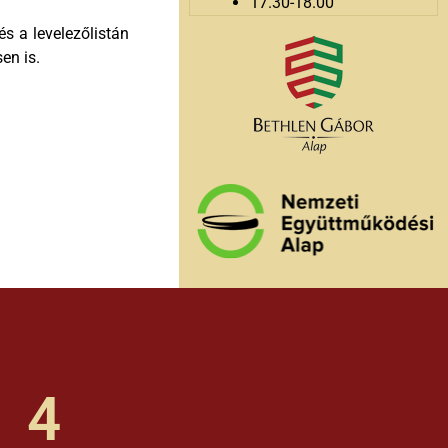
17.30-18.00
és a levelezőlistán
en is.
4