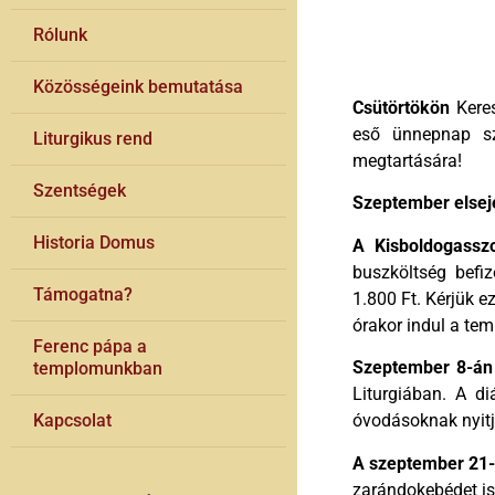
Rólunk
Közösségeink bemutatása
Csütörtökön
Keres
eső ünnepnap sz
Liturgikus rend
megtartására!
Szentségek
Szeptember elsej
Historia Domus
A Kisboldogassz
buszköltség befi
Támogatna?
1.800 Ft. Kérjük ez
órakor indul a tem
Ferenc pápa a
Szeptember 8-án
templomunkban
Liturgiában. A di
Kapcsolat
óvodásoknak nyitju
A szeptember 21-
zarándokebédet is