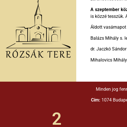
A szeptember kö
is közzé tesszük. 
Áldott vasárnapot
Balázs Mihály s. l
dr. Jaczkó Sándor
Mihalovics Mihály 
Minden jog fen
Cím:
1074 Budapes
2