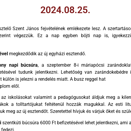
2024.08.25.
ztelő Szent János fejvételének emlékezete lesz. A szertartás
erint végezzük. Ez a nap egyben böjti nap is, igyekezzün
ével
megkezdődik az új egyházi esztendő.
ony napi búcsúra
, a szeptember 8-i máriapócsi zarándokla
zetésével tudunk jelentkezni. Lehetőség van zarándokebédre 
t külön is jelezni a rendelés miatt. A busz reggel hat
plom elől.
az iskolásokat valamint a pedagógusokat áldjuk meg a kilen
ákok a tolltartójukat feltétenül hozzák magukkal. Az esti li
k meg az új esztendőt. Szeretettel hívjuk és várjuk őket és szül
i
szentkúti búcsúra 6000 Ft befizetésével lehet jelentkezni, ami a
 fedezi.