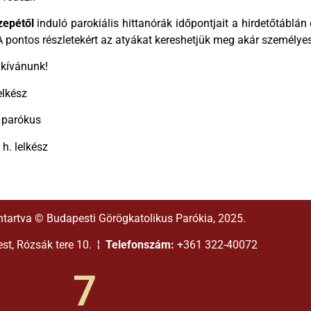
zepétől
induló parokiális hittanórák időpontjait a hirdetőtáblán 
A pontos részletekért az atyákat kereshetjük meg akár személyes
 kívánunk!
elkész
 parókus
h. lelkész
ntartva © Budapesti Görögkatolikus Parókia, 2025.
t, Rózsák tere 10. ¦
Telefonszám:
+361 322-40072
7