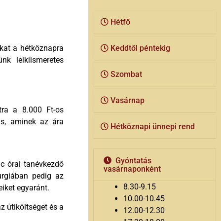
Hétfő
okat a hétköznapra
Keddtől péntekig
k lelkiismeretes
Szombat
Vasárnap
tra a 8.000 Ft-os
is, aminek az ára
Hétköznapi ünnepi rend
Gyóntatás
c órai tanévkezdő
vasárnaponként
turgiában pedig az
8.30-9.15
eiket egyaránt.
10.00-10.45
z útiköltséget és a
12.00-12.30