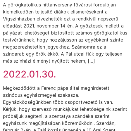
A görögkatolikus hittanverseny fővárosi fordulóján
kiemelkedően teljesítő diákok elismeréseként a
Vígszínházban élvezhették ezt a rendkívül népszerű
előadást 2021. november 14-én. A győztesek mellett a
pályázat lehetőséget biztosított számos görögkatolikus
testvérünknek, hogy hozzájusson az egyébként szinte
megszerezhetetlen jegyekhez. Számomra ez a
színdarab egy örök ékkő. A Pál utcai fiúk egy teljesen
más színházi élményt nyújtott nekem, […]
2022.01.30.
Megkezdődött a Ferenc pápa által meghirdetett
szinódus egyházmegyei szakasza.
Egyházközségünkben több csoportvezető is van.
Kérjük, hogy szervező munkájukat lehetőségeink szerint
próbáljuk segíteni, a szentatya szándéka szerint
egyházunk megújításában közreműködni. Szerdán,
február 2-án, a Találkozás ünnepén a 10 órai Szent