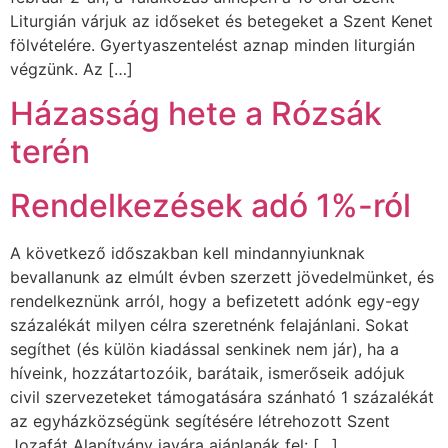
Liturgián várjuk az időseket és betegeket a Szent Kenet
fölvételére. Gyertyaszentelést aznap minden liturgián
végzünk. Az […]
Házasság hete a Rózsák
terén
Rendelkezések adó 1%-ról
A következő időszakban kell mindannyiunknak
bevallanunk az elmúlt évben szerzett jövedelmünket, és
rendelkeznünk arról, hogy a befizetett adónk egy-egy
százalékát milyen célra szeretnénk felajánlani. Sokat
segíthet (és külön kiadással senkinek nem jár), ha a
híveink, hozzátartozóik, barátaik, ismerőseik adójuk
civil szervezeteket támogatására szánható 1 százalékát
az egyházközségünk segítésére létrehozott Szent
Jozafát Alapítvány javára ajánlanák fel: […]