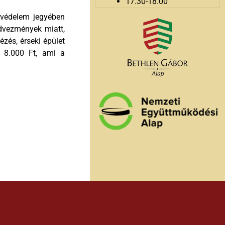
17.30-18.00
tvédelem jegyében
dvezmények miatt,
zés, érseki épület
g 8.000 Ft, ami a