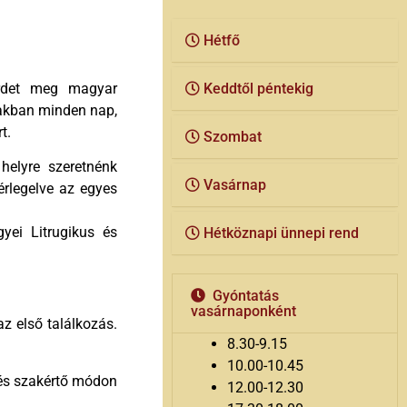
Hétfő
irdet meg magyar
Keddtől péntekig
zakban minden nap,
t.
Szombat
helyre szeretnénk
Vasárnap
érlegelve az egyes
gyei Litrugikus és
Hétköznapi ünnepi rend
Gyóntatás
vasárnaponként
z első találkozás.
8.30-9.15
10.00-10.45
 és szakértő módon
12.00-12.30