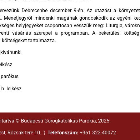
ervezünk Debrecenbe december 9-én. Az utazást a környeze
ük. Menetjegyről mindenki magának gondoskodik az egyéni ke
séges helyjegyeket csoportosan vesszük meg: Liturgia, városné
venti vásárlás szerepel a programban. A bekerülési költsé
 költségeket tartalmazza.
 kívánunk!
elkész
 parókus
h. lelkész
ntartva © Budapesti Görögkatolikus Parókia, 2025.
t, Rózsák tere 10. ¦
Telefonszám:
+361 322-40072