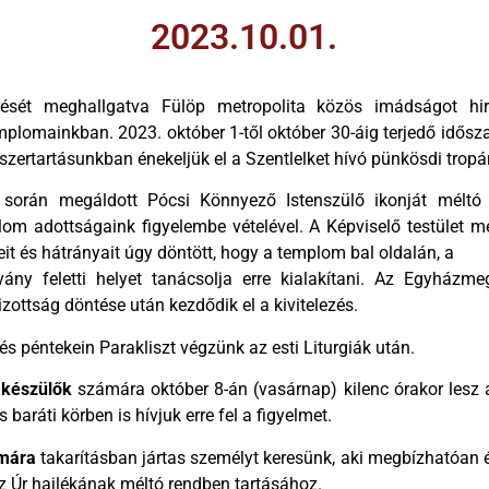
2023.10.01.
ését meghallgatva Fülöp metropolita közös imádságot h
mplomainkban. 2023. október 1-től október 30-áig terjedő idős
zertartásunkban énekeljük el a Szentlelket hívó pünkösdi tropár
során megáldott Pócsi Könnyező Istenszülő ikonját méltó 
lom adottságaink figyelembe vételével. A Képviselő testület m
it és hátrányait úgy döntött, hogy a templom bal oldalán, a
vány feletti helyet tanácsolja erre kialakítani. Az Egyházme
ottság döntése után kezdődik el a kivitelezés.
és péntekein Parakliszt végzünk az esti Liturgiák után.
 készülők
számára október 8-án (vasárnap) kilenc órakor lesz a
 baráti körben is hívjuk erre fel a figyelmet.
mára
takarításban jártas személyt keresünk, aki megbízhatóan
az Úr hajlékának méltó rendben tartásához.