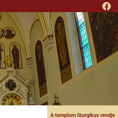
A templom liturgikus rendje