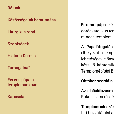
Rólunk
Közösségeink bemutatása
Ferenc pápa
kér
görögkatolikus te
Liturgikus rend
minden templomi s
Szentségek
A Pápalátogatás
elhelyezni a temp
Historia Domus
lehetőségek előnye
készülő kántoráll
Támogatna?
Templomépítési Biz
Ferenc pápa a
Október szerdáin
templomunkban
Az elsőáldozásra
Kapcsolat
Rokoni, ismerősi és
Templomunk szá
tud hozzájárulni 