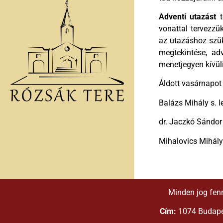
Adventi utazást
t
vonattal tervezz
az utazáshoz szük
megtekintése, ad
menetjegyen kívüli
Áldott vasárnapot
Balázs Mihály s. l
dr. Jaczkó Sándor
Mihalovics Mihály 
Minden jog fen
Cím:
1074 Budapes