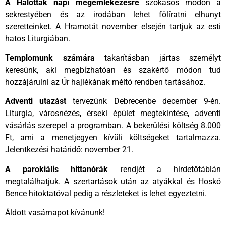
A Halottak napi megemlékezésre
szokásos módon a
sekrestyében és az irodában lehet fölíratni elhunyt
szeretteinket. A Hramotát november elsején tartjuk az esti
hatos Liturgiában.
Templomunk számára
takarításban jártas személyt
keresünk, aki megbízhatóan és szakértő módon tud
hozzájárulni az Úr hajlékának méltó rendben tartásához.
Adventi utazást
tervezünk Debrecenbe december 9-én.
Liturgia, városnézés, érseki épület megtekintése, adventi
vásárlás szerepel a programban. A bekerülési költség 8.000
Ft, ami a menetjegyen kívüli költségeket tartalmazza.
Jelentkezési határidő: november 21.
A parokiális hittanórák
rendjét a hirdetőtáblán
megtalálhatjuk. A szertartások után az atyákkal és Hoskó
Bence hitoktatóval pedig a részleteket is lehet egyeztetni.
Áldott vasárnapot kívánunk!