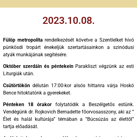
2023.10.08.
Fülöp metropolita
rendelkezését követve a Szentlelket hívó
pünkösdi tropárt énekeljük szertartásainkon a szinódusi
atyák munkájának segítésére.
Október szerdáin és péntekein
Parakliszt végzünk az esti
Liturgiák után.
Csütörtökön
délután 17:00-kor alsós hittanra várja Hoskó
Bence hitoktatónk a gyerekeket.
Pénteken 18 órakor
folytatódik a Beszélgetős estünk.
Vendégünk dr. Rojkovich Bernadette főorvosasszony, aki az “
Élet és halál kultúrája” témában a “Búcsúzás az élettől”
tartja előadását.