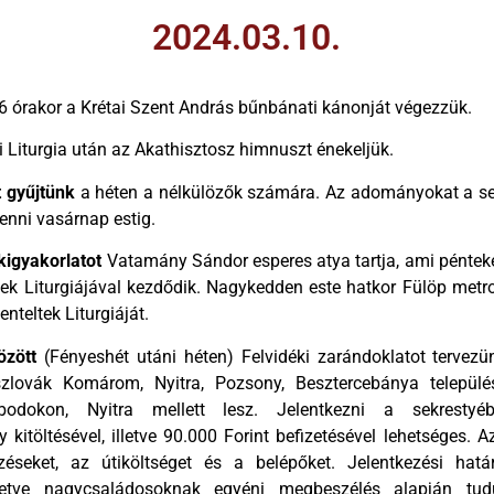
2024.03.10.
6 órakor a Krétai Szent András bűnbánati kánonját végezzük.
i Liturgia után az Akathisztosz himnuszt énekeljük.
t gyűjtünk
a héten a nélkülözők számára. Az adományokat a se
enni vasárnap estig.
lkigyakorlatot
Vatamány Sándor esperes atya tartja, ami péntek
ltek Liturgiájával kezdődik. Nagykedden este hatkor Fülöp metro
nteltek Liturgiáját.
özött
(Fényeshét utáni héten) Felvidéki zarándoklatot tervezü
szlovák Komárom, Nyitra, Pozsony, Besztercebánya települé
bodokon, Nyitra mellett lesz. Jelentkezni a sekrestyé
kitöltésével, illetve 90.000 Forint befizetésével lehetséges. A
ezéseket, az útiköltséget és a belépőket. Jelentkezési hatá
letve nagycsaládosoknak egyéni megbeszélés alapján tu