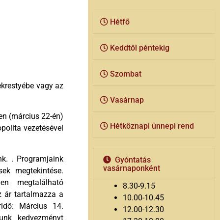
Hétfő
Keddtől péntekig
Szombat
krestyébe vagy az
Vasárnap
en (március 22-én)
Hétköznapi ünnepi rend
polita vezetésével
nk. . Programjaink
Gyóntatás
vasárnaponként
sek megtekintése.
ben megtalálható
8.30-9.15
z ár tartalmazza a
10.00-10.45
ridő: Március 14.
12.00-12.30
dunk kedvezményt