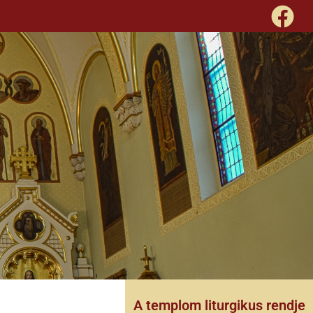
A templom liturgikus rendje