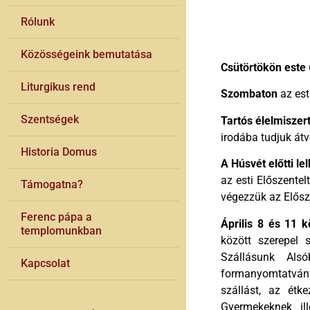
Rólunk
Közösségeink bemutatása
Csütörtökön este
Liturgikus rend
Szombaton
az est
Szentségek
Tartós élelmiszer
irodába tudjuk átv
Historia Domus
A Húsvét előtti le
az esti Előszente
Támogatna?
végezzük az Elősze
Ferenc pápa a
Április 8 és 11 k
templomunkban
között szerepel 
Szállásunk Alsó
Kapcsolat
formanyomtatvány 
szállást, az étk
Gyermekeknek il