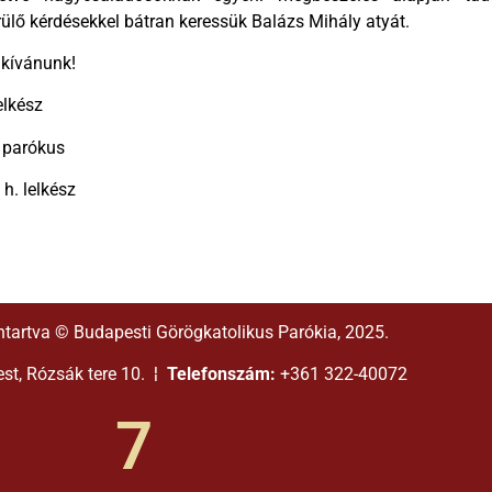
rülő kérdésekkel bátran keressük Balázs Mihály atyát.
 kívánunk!
elkész
 parókus
h. lelkész
ntartva © Budapesti Görögkatolikus Parókia, 2025.
t, Rózsák tere 10. ¦
Telefonszám:
+361 322-40072
7