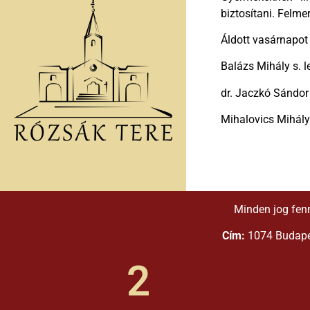
biztosítani. Felme
Áldott vasárnapot
Balázs Mihály s. l
dr. Jaczkó Sándor
Mihalovics Mihály 
Minden jog fen
Cím:
1074 Budapes
2