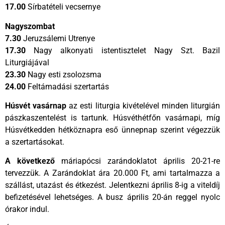
17.00
Sírbatételi vecsernye
Nagyszombat
7.30
Jeruzsálemi Utrenye
17.30
Nagy alkonyati istentisztelet Nagy Szt. Bazil
Liturgiájával
23.30
Nagy esti zsolozsma
24.00
Feltámadási szertartás
Húsvét vasárnap
az esti liturgia kivételével minden liturgián
pászkaszentelést is tartunk. Húsvéthétfőn vasárnapi, míg
Húsvétkedden hétköznapra eső ünnepnap szerint végezzük
a szertartásokat.
A következő
máriapócsi zarándoklatot április 20-21-re
tervezzük. A Zarándoklat ára 20.000 Ft, ami tartalmazza a
szállást, utazást és étkezést. Jelentkezni április 8-ig a viteldíj
befizetésével lehetséges. A busz április 20-án reggel nyolc
órakor indul.