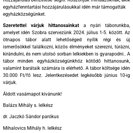
egyházfenntartási hozzájárulásukkal idén már támogatták
egyházközségünket.
Szeretettel várjuk hittanosainkat
a nyári táborunkba,
amelyet idén Szobra szervezünk 2024. július 1-5. között. Az
ötnapos tábor alatt lehetőséged nyílik régi és új
ismerősökkel találkozni, közös élményeket szerezni, túrázni,
kirándulni, és nem utolsó sorban lelkiekben is gyarapodni.. A
tábor minden egyházközségünkhöz kötődő hittanosunk,
valamint barátaik számára is elérhető. A tábor költsége idén
30.000 Ft/fő lesz. Jelentkezésedet legkésőbb június 10-ig
várjuk.
Áldott vasárnapot kívánunk!
Balázs Mihály s. lelkész
dr. Jaczkó Sándor parókus
Mihalovics Mihály h. lelkész