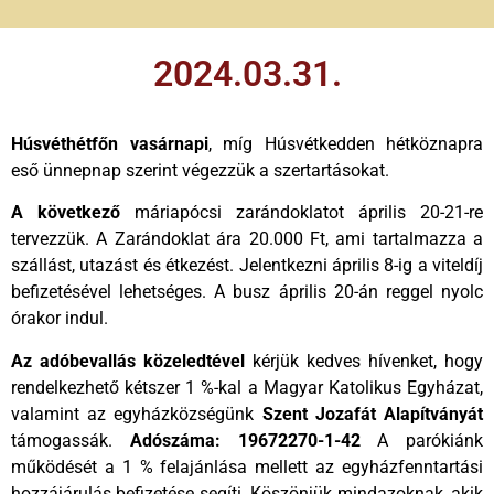
2024.03.31.
Húsvéthétfőn vasárnapi
, míg Húsvétkedden hétköznapra
eső ünnepnap szerint végezzük a szertartásokat.
A következő
máriapócsi zarándoklatot április 20-21-re
tervezzük. A Zarándoklat ára 20.000 Ft, ami tartalmazza a
szállást, utazást és étkezést. Jelentkezni április 8-ig a viteldíj
befizetésével lehetséges. A busz április 20-án reggel nyolc
órakor indul.
Az adóbevallás közeledtével
kérjük kedves hívenket, hogy
rendelkezhető kétszer 1 %-kal a Magyar Katolikus Egyházat,
valamint az egyházközségünk
Szent Jozafát
Alapítványát
támogassák.
Adószáma: 19672270-1-42
A parókiánk
működését a 1 % felajánlása mellett az egyházfenntartási
hozzájárulás befizetése segíti. Köszönjük mindazoknak, akik