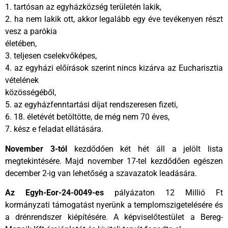
1. tartósan az egyházközség területén lakik,
2. ha nem lakik ott, akkor legalább egy éve tevékenyen részt
vesz a parókia
életében,
3. teljesen cselekvőképes,
4. az egyházi előírások szerint nincs kizárva az Eucharisztia
vételének
közösségéből,
5. az egyházfenntartási díjat rendszeresen fizeti,
6. 18. életévét betöltötte, de még nem 70 éves,
7. kész e feladat ellátására.
November 3-tól
kezdődően két hét áll a jelölt lista
megtekintésére. Majd november 17-tel kezdődően egészen
december 2-ig van lehetőség a szavazatok leadására.
Az Egyh-Eor-24-0049-es
pályázaton 12 Millió Ft
kormányzati támogatást nyerünk a templomszigetelésére és
a drénrendszer kiépítésére. A képviselőtestület a Bereg-