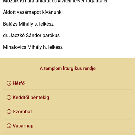
Mozaik Kft árajánlatát és kiviteli tervét fogadta el.
Áldott vasárnapot kívánunk!
Balázs Mihály s. lelkész
dr. Jaczkó Sándor parókus
Mihalovics Mihály h. lelkész
A templom liturgikus rendje
Hétfő
Keddtől péntekig
Szombat
Vasárnap