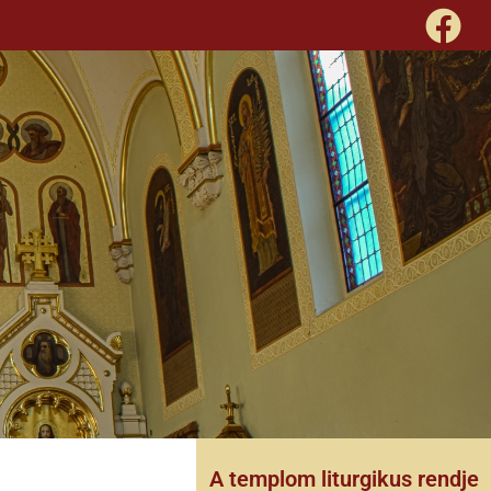
A templom liturgikus rendje