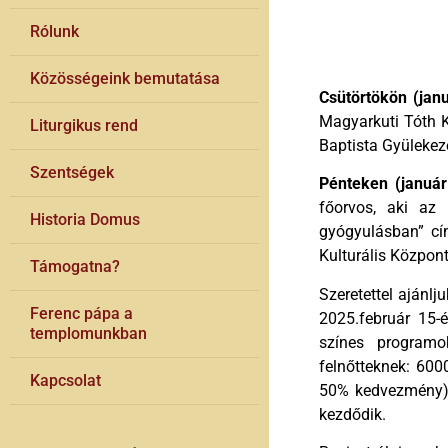
Rólunk
Közösségeink bemutatása
Csütörtökön (jan
Magyarkuti Tóth K
Liturgikus rend
Baptista Gyülekeze
Szentségek
Pénteken (január
főorvos, aki az
Historia Domus
gyógyulásban” cí
Kulturális Központ
Támogatna?
Szeretettel ajánl
Ferenc pápa a
2025.február 15-é
templomunkban
színes programo
felnőtteknek: 600
Kapcsolat
50% kedvezmény) 1
kezdődik.