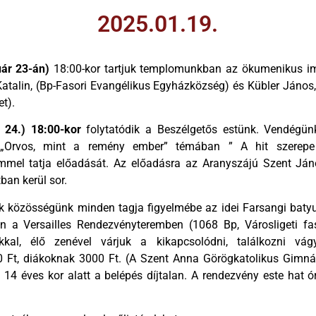
2025.01.19.
uár 23-án)
18:00-kor tartjuk templomunkban az ökumenikus ima
atalin, (Bp-Fasori Evangélikus Egyházközség) és Kübler János,
t).
 24.) 18:00-kor
folytatódik a Beszélgetős estünk. Vendégünk
 „Orvos, mint a remény ember” témában ” A hit szerepe
mmel tatja előadását. Az előadásra az Aranyszájú Szent Ján
ban kerül sor.
juk közösségünk minden tagja figyelmébe az idei Farsangi batyu
n a Versailles Rendezvényteremben (1068 Bp, Városligeti fas
kkal, élő zenével várjuk a kikapcsolódni, találkozni vág
0 Ft, diákoknak 3000 Ft. (A Szent Anna Görögkatolikus Gimn
4 éves kor alatt a belépés díjtalan. A rendezvény este hat ó