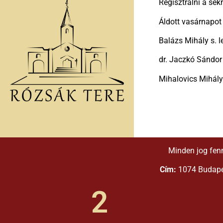
Regisztrálni a sek
Áldott vasárnapot
Balázs Mihály s. l
dr. Jaczkó Sándor
Mihalovics Mihály 
Minden jog fen
Cím:
1074 Budapes
2