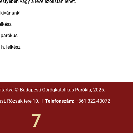
restyében vagy a levelezőlistán lehet.
 kívánunk!
elkész
 parókus
h. lelkész
ntartva © Budapesti Görögkatolikus Parókia, 2025.
t, Rózsák tere 10. ¦
Telefonszám:
+361 322-40072
7