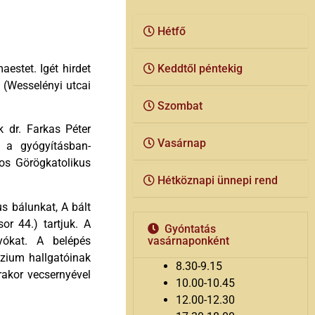
Hétfő
estet. Igét hirdet
Keddtől péntekig
 (Wesselényi utcai
Szombat
 dr. Farkas Péter
Vasárnap
 a gyógyításban-
os Görögkatolikus
Hétköznapi ünnepi rend
s bálunkat, A bált
or 44.) tartjuk. A
Gyóntatás
yókat. A belépés
vasárnaponként
ázium hallgatóinak
8.30-9.15
rakor vecsernyével
10.00-10.45
12.00-12.30