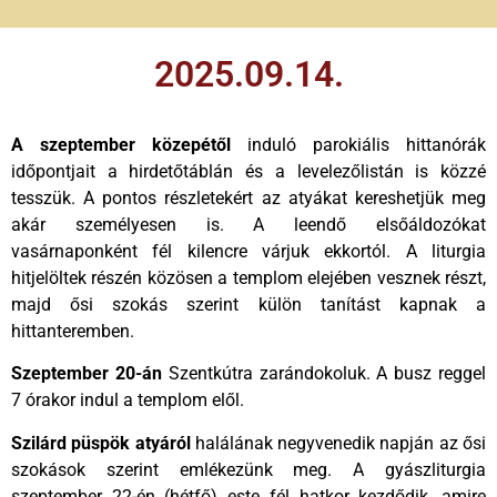
2025.09.14.
A szeptember közepétől
induló parokiális hittanórák
időpontjait a hirdetőtáblán és a levelezőlistán is közzé
tesszük. A pontos részletekért az atyákat kereshetjük meg
akár személyesen is. A leendő elsőáldozókat
vasárnaponként fél kilencre várjuk ekkortól. A liturgia
hitjelöltek részén közösen a templom elejében vesznek részt,
majd ősi szokás szerint külön tanítást kapnak a
hittanteremben.
Szeptember 20-án
Szentkútra zarándokoluk. A busz reggel
7 órakor indul a templom elől.
Szilárd püspök atyáról
halálának negyvenedik napján az ősi
szokások szerint emlékezünk meg. A gyászliturgia
szeptember 22-én (hétfő) este fél hatkor kezdődik, amire