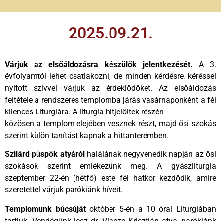
2025.09.21.
Várjuk az elsőáldozásra készülők jelentkezését.
A 3.
évfolyamtól lehet csatlakozni, de minden kérdésre, kéréssel
nyitott szívvel várjuk az érdeklődőket. Az elsőáldozás
feltétele a rendszeres templomba járás vasárnaponként a fél
kilences Liturgiára. A liturgia hitjelöltek részén
közösen a templom elejében vesznek részt, majd ősi szokás
szerint külön tanítást kapnak a hittanteremben.
Szilárd püspök atyáról
halálának negyvenedik napján az ősi
szokások szerint emlékezünk meg. A gyászliturgia
szeptember 22-én (hétfő) este fél hatkor kezdődik, amire
szeretettel várjuk parókiánk híveit.
Templomunk búcsúját
október 5-én a 10 órai Liturgiában
tartjuk. Vendégünk lesz dr. Vincze Krisztián atya, parókiánk