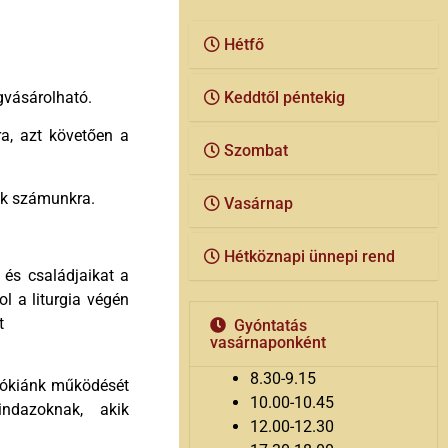
Hétfő
gvásárolható.
Keddtől péntekig
ra, azt követően a
Szombat
ek számunkra.
Vasárnap
Hétköznapi ünnepi rend
 és családjaikat a
l a liturgia végén
t
Gyóntatás
vasárnaponként
8.30-9.15
arókiánk működését
10.00-10.45
indazoknak, akik
12.00-12.30