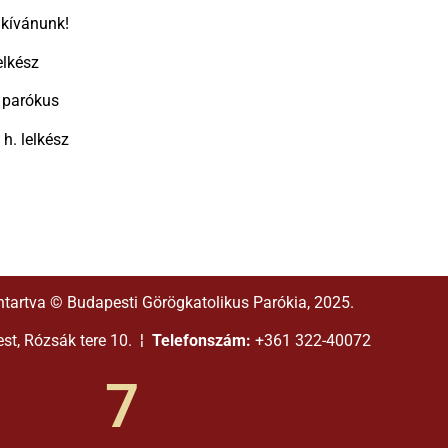
 kívánunk!
elkész
 parókus
h. lelkész
ntartva © Budapesti Görögkatolikus Parókia, 2025.
t, Rózsák tere 10. ¦
Telefonszám:
+361 322-40072
7