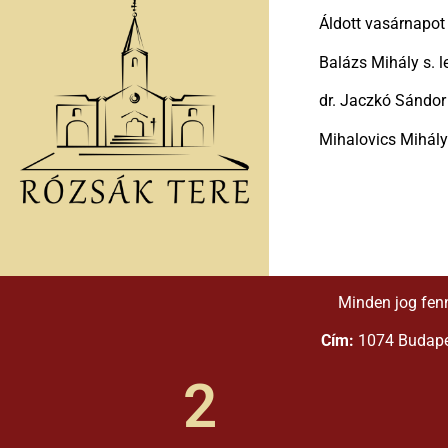
Áldott vasárnapot
Balázs Mihály s. l
dr. Jaczkó Sándor
Mihalovics Mihály 
Minden jog fen
Cím:
1074 Budapes
2