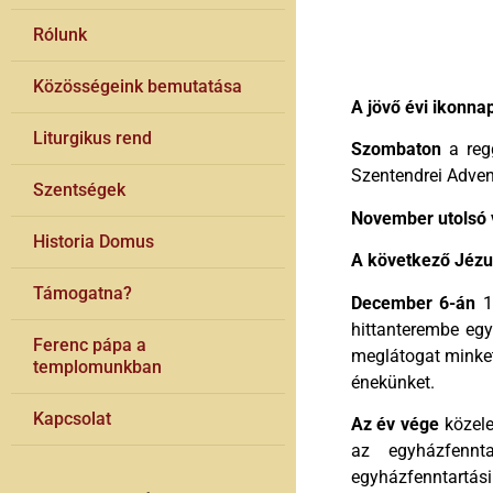
Rólunk
Közösségeink bemutatása
A jövő évi ikonnapt
Liturgikus rend
Szombaton
a regg
Szentendrei Advent
Szentségek
November utolsó 
Historia Domus
A következő Jézu
Támogatna?
December 6-án
17
hittanterembe egy
Ferenc pápa a
meglátogat minket
templomunkban
énekünket.
Kapcsolat
Az év vége
közele
az egyházfennta
egyházfenntartás