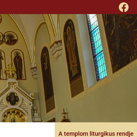
A templom liturgikus rendje