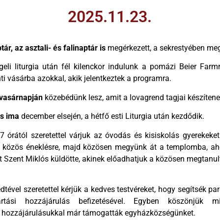
2025.11.23.
ár, az asztali- és falinaptár is
megérkezett, a sekrestyében me
eli liturgia után fél kilenckor indulunk a pomázi Beier Farm
i vásárba azokkal, akik jelentkeztek a programra.
vasárnapján
közebédünk lesz, amit a lovagrend tagjai készíten
s ima
december elsején, a hétfő esti Liturgia után kezdődik.
 órától szeretettel várjuk az óvodás és kisiskolás gyerekeket
 közös éneklésre, majd közösen megyünk át a templomba, aho
 Szent Miklós küldötte, akinek előadhatjuk a közösen megtanul
dtével szeretettel kérjük a kedves testvéreket, hogy segítsék p
rtási hozzájárulás befizetésével. Egyben köszönjük m
i hozzájárulásukkal már támogatták egyházközségünket.