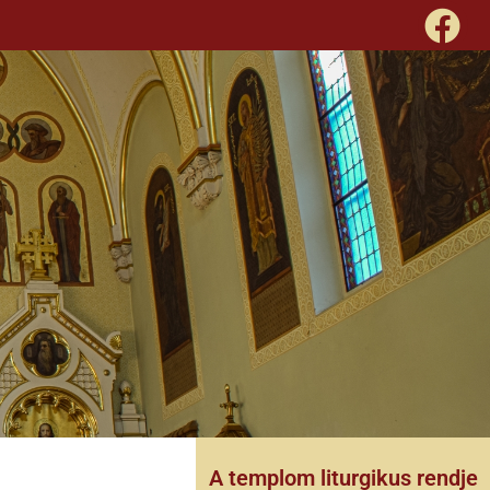
A templom liturgikus rendje