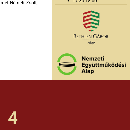
17.30-18.00
rdet Németi Zsolt,
4