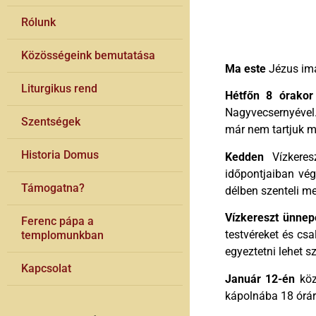
Rólunk
Közösségeink bemutatása
Ma este
Jézus imá
Liturgikus rend
Hétfőn 8 órakor
Nagyvecsernyével.
Szentségek
már nem tartjuk m
Historia Domus
Kedden
Vízkeres
időpontjaiban vég
Támogatna?
délben szenteli m
Vízkereszt ünnep
Ferenc pápa a
testvéreket és csa
templomunkban
egyeztetni lehet s
Kapcsolat
Január 12-én
köz
kápolnába 18 órár