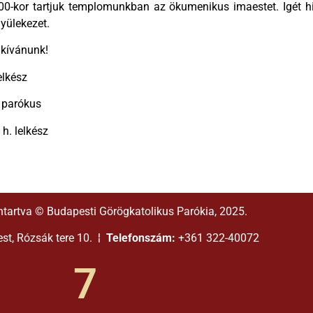
0-kor tartjuk templomunkban az ökumenikus imaestet. Igét hi
yülekezet.
 kívánunk!
elkész
 parókus
h. lelkész
ntartva © Budapesti Görögkatolikus Parókia, 2025.
t, Rózsák tere 10. ¦
Telefonszám:
+361 322-40072
7