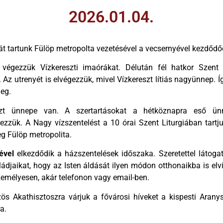
2026.01.04.
t tartunk Fülöp metropolta vezetésével a vecsernyével kezdődő
végezzük Vízkereszti imaórákat. Délután fél hatkor Szent B
 Az utrenyét is elvégezzük, mivel Vízkereszt lítiás nagyünnep.
eg.
zt ünnepe van. A szertartásokat a hétköznapra eső ün
ezzük. A Nagy vízszentelést a 10 órai Szent Liturgiában tart
eg Fülöp metropolita.
ével
elkezdődik a házszentelések időszaka. Szeretettel látog
ládjaikat, hogy az Isten áldását ilyen módon otthonaikba is el
zemélyesen, akár telefonon vagy email-ben.
ös Akathisztoszra várjuk a fővárosi híveket a kispesti Aran
a.