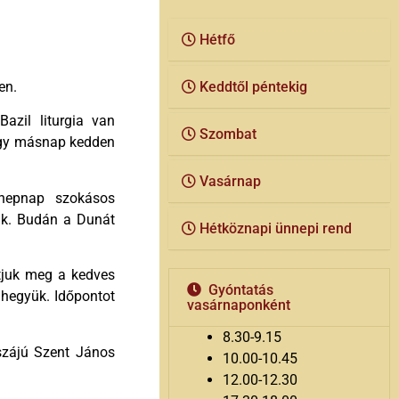
Hétfő
en.
Keddtől péntekig
azil liturgia van
Szombat
 Így másnap kedden
Vasárnap
nepnap szokásos
juk. Budán a Dunát
Hétköznapi ünnepi rend
atjuk meg a kedves
Gyóntatás
vihegyük. Időpontot
vasárnaponként
8.30-9.15
yszájú Szent János
10.00-10.45
12.00-12.30