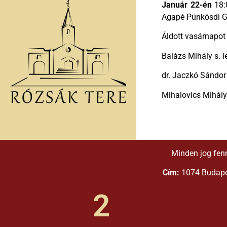
Január 22-én
18:0
Agapé Pünkösdi G
Áldott vasárnapot
Balázs Mihály s. l
dr. Jaczkó Sándor
Mihalovics Mihály 
Minden jog fen
Cím:
1074 Budapes
2