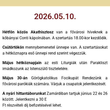
2026.05.10.
Hétfőn közös Akathisztosz
van a fővárosi híveknek a
kőbányai Conti kápolnában. A szertartás 18.00-kor kezdődik.
Csütörtökön
mennybemenetel ünnepe van. A szertartásokat
a hétköznapra eső ünnepi rend szerint végezzük.
Május hétköznapjain
az esti Liturgiák után Parakliszt
imádkozunk az Istenszülő tiszteletére.
Május 30-án
Görögkatolikus Focikupát Rendezünk a
fővárosi parókiák számára. Várjuk a csapatok jelentkezését.
A nyári hittantáborunkat
Zamárdiban tartjuk június 22 és 26
között. Jelentkezni a 30 E
Ft részvételi díj befizetésével lehet.