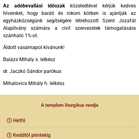
Az adóbevallási időszak
közeledtével kérjük kedves
híveinket, hogy baráti és rokoni körben is ajánlják az
egyházközségünk segítségére létrehozott Szent Jozafát
Alapítvány számára a civil szervezetek támogatására
szánható 1%-ot.
Áldott vasárnapot kívánunk!
Balázs Mihály s. lelkész
dr. Jaczkó Sándor parókus
Mihalovics Mihály h. lelkész
A templom liturgikus rendje
Hétfő
Keddtől péntekig