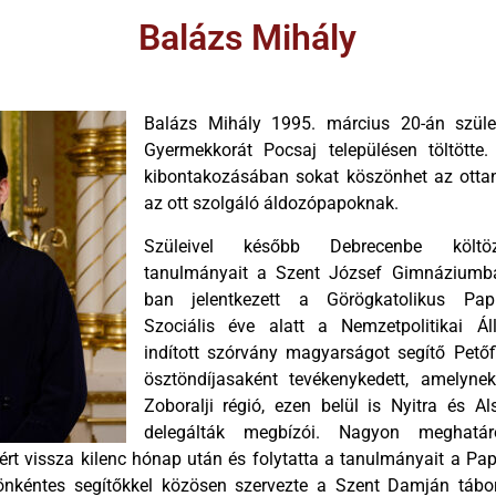
Balázs Mihály
Balázs Mihály 1995. március 20-án szüle
Gyermekkorát Pocsaj településen töltötte.
kibontakozásában sokat köszönhet az otta
az ott szolgáló áldozópapoknak.
Szüleivel később Debrecenbe költöz
tanulmányait a Szent József Gimnáziumba
ban jelentkezett a Görögkatolikus Papn
Szociális éve alatt a Nemzetpolitikai Áll
indított szórvány magyarságot segítő Pető
ösztöndíjasaként tevékenykedett, amelynek
Zoboralji régió, ezen belül is Nyitra és Al
delegálták megbízói. Nagyon meghatár
tért vissza kilenc hónap után és folytatta a tanulmányait a Pap
 önkéntes segítőkkel közösen szervezte a Szent Damján tábor