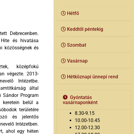
Hétfő
Keddtől péntekig
tett Debrecenben.
 Hite és hivatása
Szombat
ni közösségnek és
Vasárnap
tek, középfokú
n végezte. 2013-
Hétköznapi ünnepi rend
evelő Intézetbe.
amtitkárság által
fi Sándor Program
Gyóntatás
 keretein belül a
vasárnaponként
sóbodok területére
8.30-9.15
ozó és jelentős
10.00-10.45
nevelő Intézetben.
12.00-12.30
t, ahol egy héten