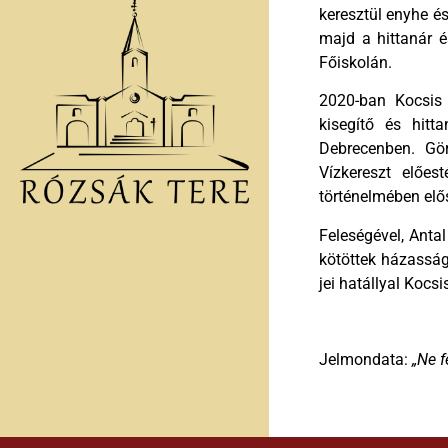
keresztül enyhe é
majd a hittanár 
Főiskolán.
2020-ban Kocsis F
kisegítő és hitt
Debrecenben. Gö
Vízkereszt előes
történelmében elős
Feleségével, Anta
kötöttek házasságo
jei hatállyal Kocs
Jelmondata:
„Ne f