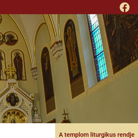
A templom liturgikus rendje