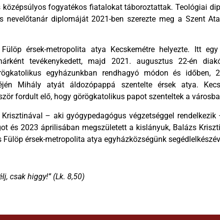
s középsúlyos fogyatékos fiatalokat táboroztattak. Teológiai di
és nevelőtanár diplomáját 2021-ben szerezte meg a Szent At
ülöp érsek-metropolita atya Kecskemétre helyezte. Itt egy 
anárként tevékenykedett, majd 2021. augusztus 22-én diak
rögkatolikus egyházunkban rendhagyó módon és időben, 20
téjén Mihály atyát áldozópappá szentelte érsek atya. Ke
zör fordult elő, hogy görögkatolikus papot szenteltek a városba
l Krisztinával – aki gyógypedagógus végzetséggel rendelkezik
t és 2023 áprilisában megszületett a kislányuk, Balázs Kriszti
is Fülöp érsek-metropolita atya egyházközségünk segédlelkészév
élj, csak higgy!” (Lk. 8,50)