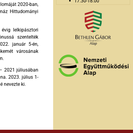
17.30-18.00
plomáját 2020-ban,
anáz Hittudományi
évig lelkipásztori
ónussá szentelték
22. január 5-én,
cskemét városának
n.
 – 2021 júliusában
na. 2023. július 1-
é nevezte ki.